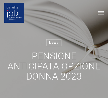
Skip
to
Me
main
content
News
PENSIONE
ANTICIPATA OPZIONE
DONNA 2023