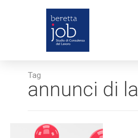
Skip
to
main
content
Tag
annunci di l