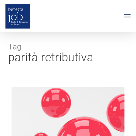
Skip
to
Me
main
content
Tag
parità retributiva