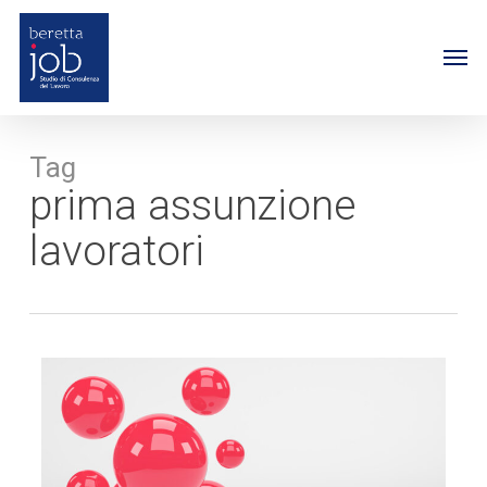
Skip
to
Me
main
content
Tag
prima assunzione
lavoratori