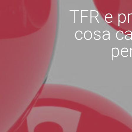
TFR e p
cosa ca
pe