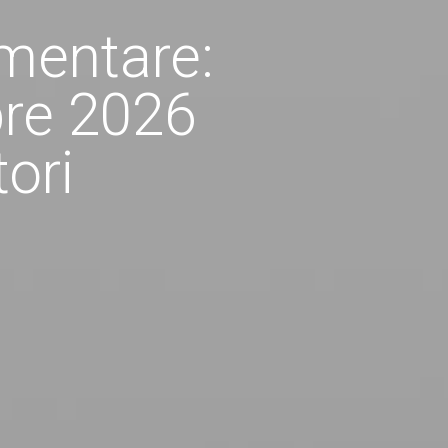
mentare:
bre 2026
ori