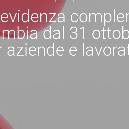
revidenza comple
mbia dal 31 otto
r aziende e lavorat