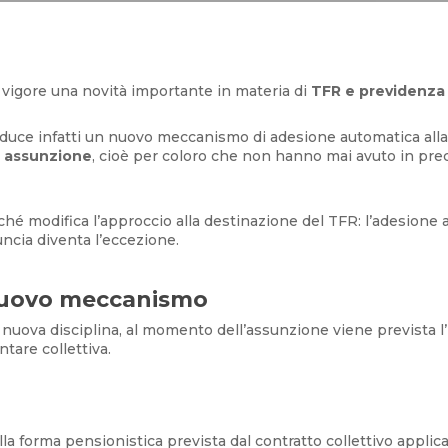
 vigore una novità importante in materia di
TFR e previdenz
roduce infatti un nuovo meccanismo di adesione automatica a
ma assunzione
, cioè per coloro che non hanno mai avuto in pre
ché modifica l’approccio alla destinazione del TFR: l’adesion
uncia diventa l’eccezione.
nuovo meccanismo
la nuova disciplina, al momento dell’assunzione viene prevista l
are collettiva.
 alla forma pensionistica prevista dal contratto collettivo applica