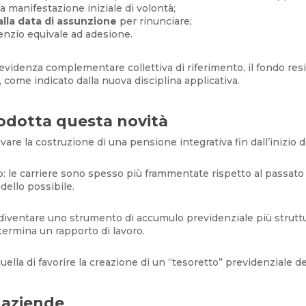
a manifestazione iniziale di volontà;
alla data di assunzione
per rinunciare;
ilenzio equivale ad adesione.
videnza complementare collettiva di riferimento, il fondo res
, come indicato dalla nuova disciplina applicativa.
rodotta questa novità
vare la costruzione di una pensione integrativa fin dall’inizio de
o: le carriere sono spesso più frammentate rispetto al passato 
ello possibile.
diventare uno strumento di accumulo previdenziale più struttur
termina un rapporto di lavoro.
uella di favorire la creazione di un “tesoretto” previdenziale de
 aziende