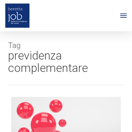
Skip
to
Me
main
content
Tag
previdenza
complementare